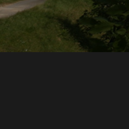
Descripción
En este viaje conoceremos desde adentro e
como
Priscilla
, que nos introducirá en la el
gras
y el cebado de las ocas en su granja;
Fl
los campos donde recolectan las trufas más e
los secretos de este manjar; y
Sylvain
, que 
convierte la reconocida nuez del Perigord e