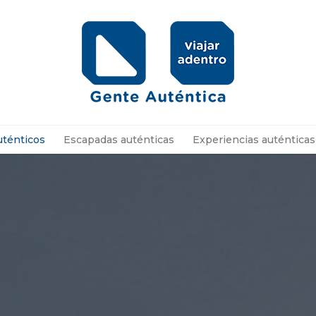
uténticos
Escapadas auténticas
Experiencias auténticas