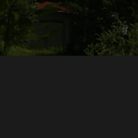
l
Perigord
, con gente
aboración del famoso
foie
orence
, que nos mostrará
xquisitas de la región y
nos enseñará cómo
n suculentos postres.