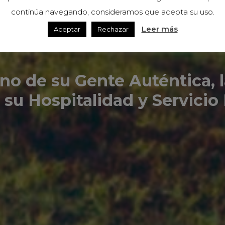
VARRA Y EL G
continúa navegando, consideramos que acepta su uso.
Leer más
Aceptar
Rechazar
o de su Gente Auténtica, l
 su Hospitalidad y Servicio