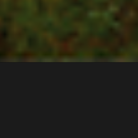
Descripción
En este viaje conoceremos desde adentro
gente como
Judith
, que nos contará la hist
familia bodeguera, con 14 generaciones ela
Miguel Angel
, que nos introducirá en la el