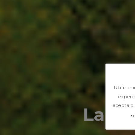
Utilizam
experie
acepta o
La R
s