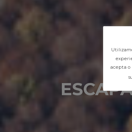
Utilizam
experie
acepta o
s
ESCAPA