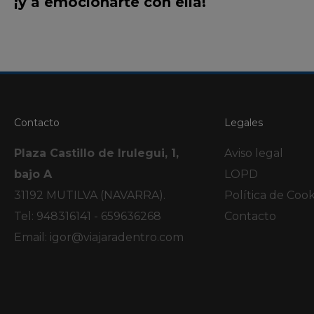
¡y a emocionarte con ella!
Contacto
Legales
Plaza Castillo de Irulegui, 1,
Aviso legal
bajo A
LOPD
31192 MUTILVA (NAVARRA).
Política de Cook
Tel: 948316141 - 659636268
Contacto
Email:
igor@viajaradentro.com