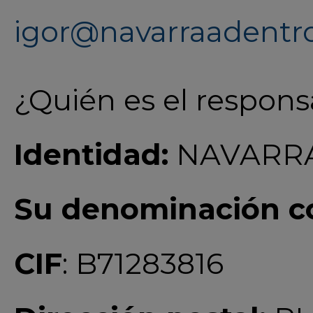
igor@navarraadentr
¿Quién es el respons
Identidad:
NAVARRA
Su denominación co
CIF
: B71283816