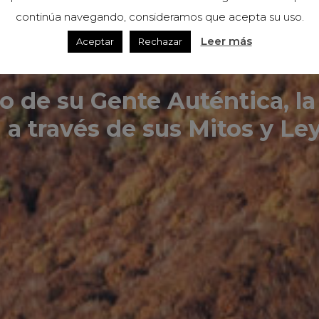
EL BAZTÁN A
continúa navegando, consideramos que acepta su uso.
Leer más
Aceptar
Rechazar
 de su Gente Auténtica, la 
 a través de sus Mitos y Le