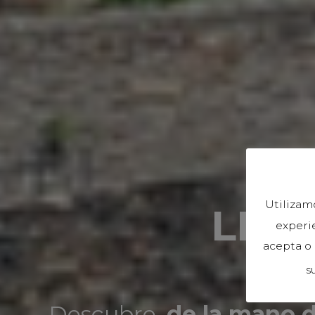
Utilizam
LLE
experie
acepta o
s
Descubre,
de la mano d