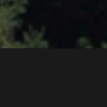
Descripción
En este viaje conoceremos desde adentro
gente como
Sergio
, que nos mostrará los s
uno de los mejores quesos del pirineo en s
formatgeria
;
Josep Pau
, que nos introduci